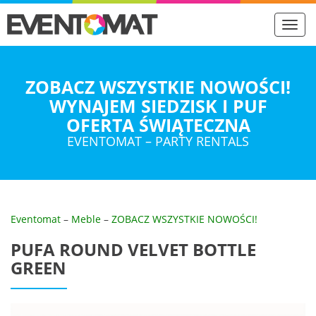
Toggl
navig
ZOBACZ WSZYSTKIE NOWOŚCI!
WYNAJEM SIEDZISK I PUF
OFERTA ŚWIĄTECZNA
EVENTOMAT – PARTY RENTALS
Eventomat
–
Meble
–
ZOBACZ WSZYSTKIE NOWOŚCI!
PUFA ROUND VELVET BOTTLE
GREEN