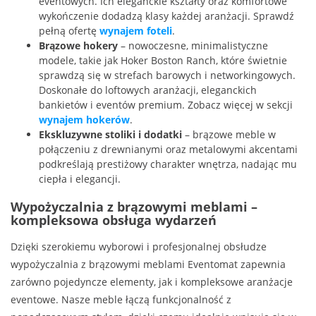
eventowych. Ich eleganckie kształty oraz komfortowe
wykończenie dodadzą klasy każdej aranżacji. Sprawdź
pełną ofertę
wynajem foteli
.
Brązowe hokery
– nowoczesne, minimalistyczne
modele, takie jak Hoker Boston Ranch, które świetnie
sprawdzą się w strefach barowych i networkingowych.
Doskonałe do loftowych aranżacji, eleganckich
bankietów i eventów premium. Zobacz więcej w sekcji
wynajem hokerów
.
Ekskluzywne stoliki i dodatki
– brązowe meble w
połączeniu z drewnianymi oraz metalowymi akcentami
podkreślają prestiżowy charakter wnętrza, nadając mu
ciepła i elegancji.
Wypożyczalnia z brązowymi meblami –
kompleksowa obsługa wydarzeń
Dzięki szerokiemu wyborowi i profesjonalnej obsłudze
wypożyczalnia z brązowymi meblami Eventomat zapewnia
zarówno pojedyncze elementy, jak i kompleksowe aranżacje
eventowe. Nasze meble łączą funkcjonalność z