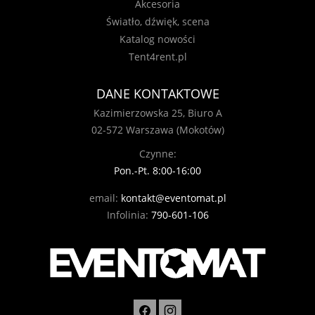
Akcesoria
Światło, dźwięk, scena
Katalog nowości
Tent4rent.pl
DANE KONTAKTOWE
Kazimierzowska 25, Biuro A
02-572 Warszawa (Mokotów)
Czynne:
Pon.-Pt. 8:00-16:00
email:
kontakt@eventomat.pl
Infolinia:
790-601-106