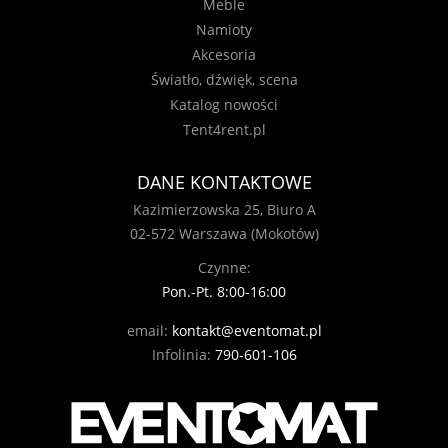
Meble
Namioty
Akcesoria
Światło, dźwięk, scena
Katalog nowości
Tent4rent.pl
DANE KONTAKTOWE
Kazimierzowska 25, Biuro A
02-572 Warszawa (Mokotów)
Czynne:
Pon.-Pt. 8:00-16:00
email:
kontakt@eventomat.pl
Infolinia:
790-601-106