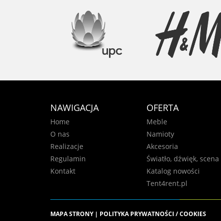
NAWIGACJA
OFERTA
Home
Meble
O nas
Namioty
Realizacje
Akcesoria
Regulamin
Światło, dźwięk, scena
Kontakt
Katalog nowości
Tent4rent.pl
MAPA STRONY
|
POLITYKA PRYWATNOŚCI / COOKIES