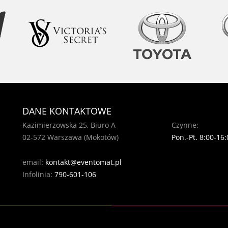
DANE KONTAKTOWE
Kazimierzowska 25, Biuro A
Czynne:
02-572 Warszawa (Mokotów)
Pon.-Pt. 8:00-16:
email:
kontakt@eventomat.pl
Infolinia:
790-601-106