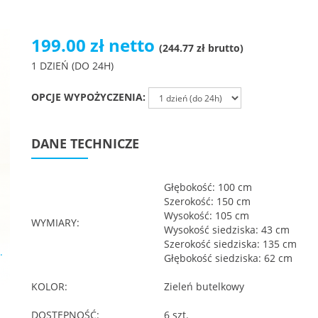
199.00 zł netto
(244.77 zł brutto)
1 DZIEŃ (DO 24H)
OPCJE WYPOŻYCZENIA:
DANE TECHNICZE
Głębokość: 100 cm
Szerokość: 150 cm
Wysokość: 105 cm
WYMIARY:
Wysokość siedziska: 43 cm
Szerokość siedziska: 135 cm
.
Głębokość siedziska: 62 cm
1
KOLOR:
Zieleń butelkowy
DOSTĘPNOŚĆ:
6 szt.