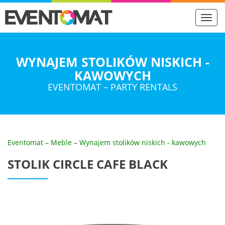
Toggl
navig
WYNAJEM STOLIKÓW NISKICH -
KAWOWYCH
EVENTOMAT – PARTY RENTALS
Eventomat
–
Meble
–
Wynajem stolików niskich - kawowych
STOLIK CIRCLE CAFE BLACK