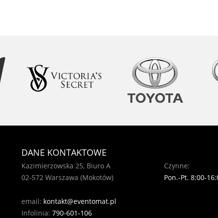
DANE KONTAKTOWE
Kazimierzowska 25, Biuro A
Czynne:
02-572 Warszawa (Mokotów)
Pon.-Pt. 8:00-16:
email:
kontakt@eventomat.pl
Infolinia:
790-601-106