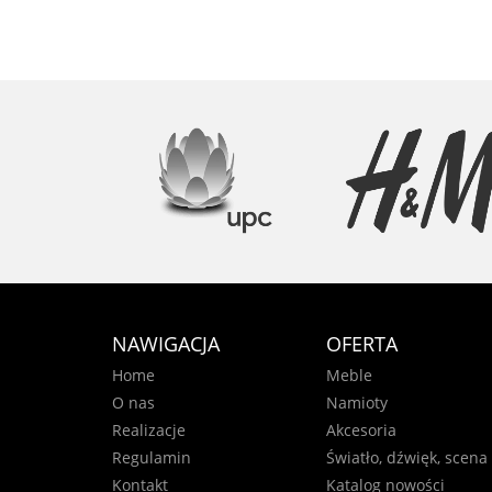
NAWIGACJA
OFERTA
Home
Meble
O nas
Namioty
Realizacje
Akcesoria
Regulamin
Światło, dźwięk, scena
Kontakt
Katalog nowości