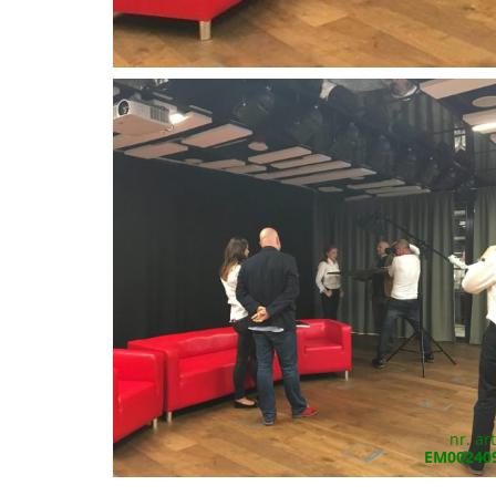
nr. art
EM00240