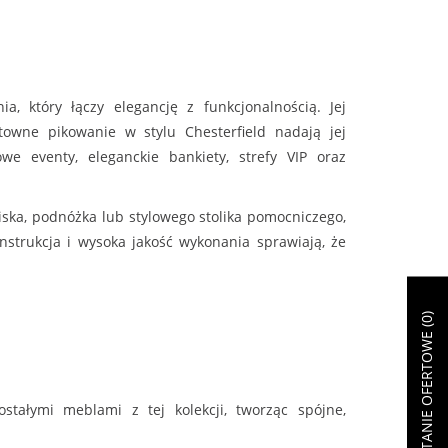
 który łączy elegancję z funkcjonalnością. Jej
towne pikowanie w stylu Chesterfield nadają jej
we eventy, eleganckie bankiety, strefy VIP oraz
ziska, podnóżka lub stylowego stolika pomocniczego,
strukcja i wysoka jakość wykonania sprawiają, że
)
0
ZAPYTANIE OFERTOWE (
ałymi meblami z tej kolekcji, tworząc spójne,