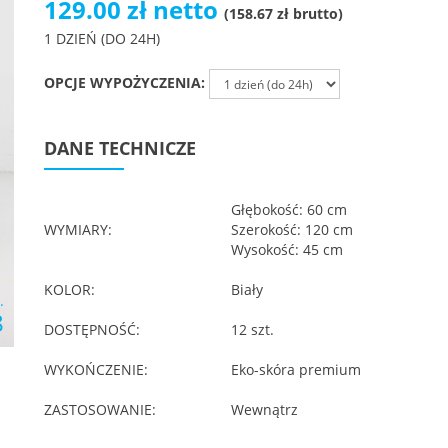
129.00 zł netto
(158.67 zł brutto)
1 DZIEŃ (DO 24H)
OPCJE WYPOŻYCZENIA:
DANE TECHNICZE
Głębokość: 60 cm
WYMIARY:
Szerokość: 120 cm
Wysokość: 45 cm
KOLOR:
Biały
.
8
DOSTĘPNOŚĆ:
12 szt.
WYKOŃCZENIE:
Eko-skóra premium
ZASTOSOWANIE:
Wewnątrz