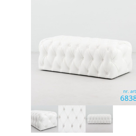
nr. art
683