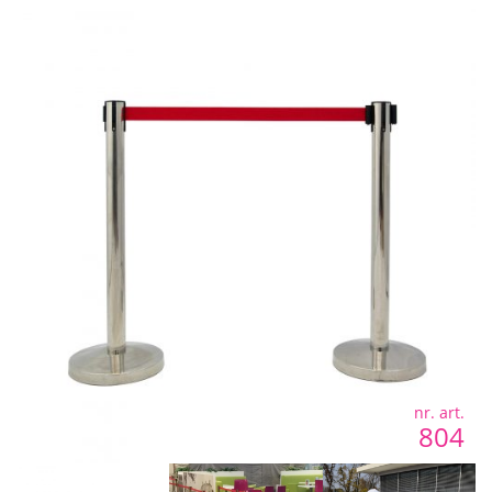
nr. art.
804