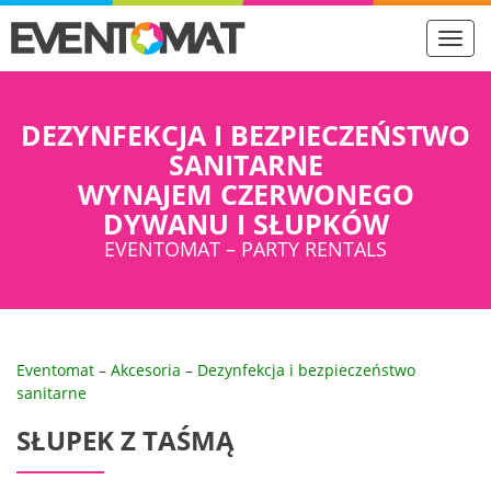
Toggl
navig
DEZYNFEKCJA I BEZPIECZEŃSTWO
SANITARNE
WYNAJEM CZERWONEGO
DYWANU I SŁUPKÓW
EVENTOMAT – PARTY RENTALS
Eventomat
–
Akcesoria
–
Dezynfekcja i bezpieczeństwo
sanitarne
SŁUPEK Z TAŚMĄ