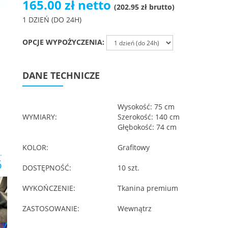
165.00 zł netto
(202.95 zł brutto)
1 DZIEŃ (DO 24H)
OPCJE WYPOŻYCZENIA:
DANE TECHNICZE
Wysokość: 75 cm
WYMIARY:
Szerokość: 140 cm
Głębokość: 74 cm
KOLOR:
Grafitowy
.
6
DOSTĘPNOŚĆ:
10 szt.
WYKOŃCZENIE:
Tkanina premium
ZASTOSOWANIE:
Wewnątrz