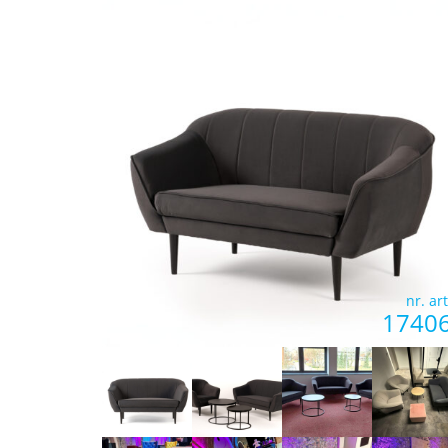
nr. art
1740