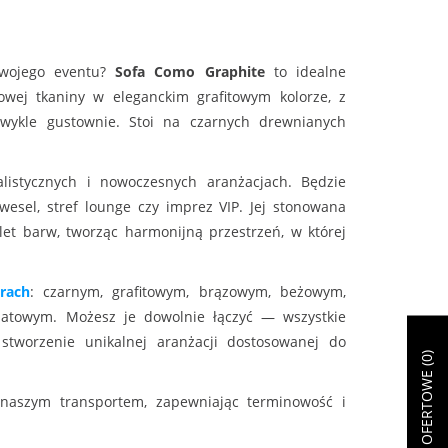
Twojego eventu?
Sofa Como Graphite
to idealne
owej tkaniny w eleganckim grafitowym kolorze, z
zwykle gustownie. Stoi na czarnych drewnianych
istycznych i nowoczesnych aranżacjach. Będzie
esel, stref lounge czy imprez VIP. Jej stonowana
et barw, tworząc harmonijną przestrzeń, w której
rach
: czarnym, grafitowym, brązowym, beżowym,
atowym. Możesz je dowolnie łączyć — wszystkie
stworzenie unikalnej aranżacji dostosowanej do
)
0
ZAPYTANIE OFERTOWE (
 naszym transportem, zapewniając terminowość i