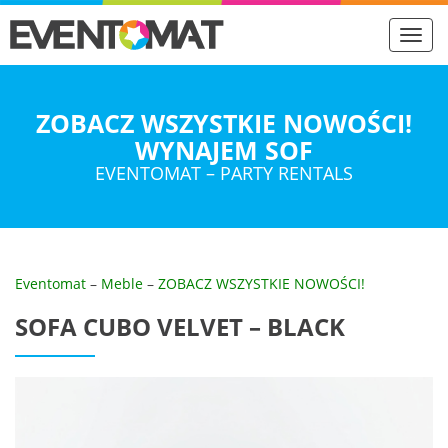
Toggl
navig
ZOBACZ WSZYSTKIE NOWOŚCI!
WYNAJEM SOF
EVENTOMAT – PARTY RENTALS
Eventomat
–
Meble
–
ZOBACZ WSZYSTKIE NOWOŚCI!
SOFA CUBO VELVET – BLACK