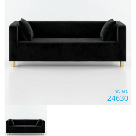
nr. art.
24630