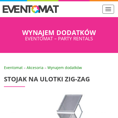
Toggl
navig
WYNAJEM DODATKÓW
EVENTOMAT – PARTY RENTALS
Eventomat
–
Akcesoria
–
Wynajem dodatków
STOJAK NA ULOTKI ZIG-ZAG