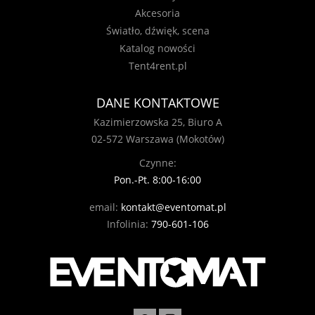
Akcesoria
Światło, dźwięk, scena
Katalog nowości
Tent4rent.pl
DANE KONTAKTOWE
Kazimierzowska 25, Biuro A
02-572 Warszawa (Mokotów)
Czynne:
Pon.-Pt. 8:00-16:00
email:
kontakt@eventomat.pl
Infolinia:
790-601-106