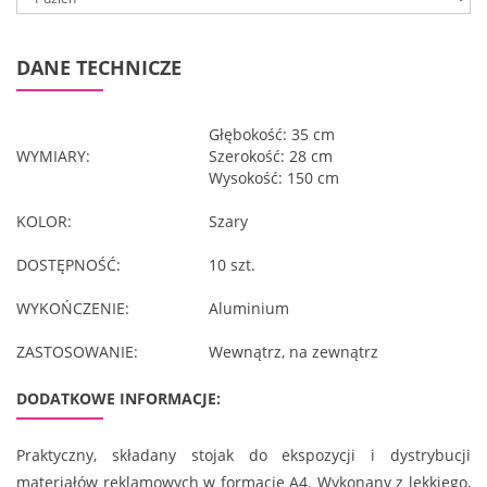
DANE TECHNICZE
Głębokość: 35 cm
WYMIARY:
Szerokość: 28 cm
Wysokość: 150 cm
KOLOR:
Szary
DOSTĘPNOŚĆ:
10 szt.
WYKOŃCZENIE:
Aluminium
ZASTOSOWANIE:
Wewnątrz, na zewnątrz
DODATKOWE INFORMACJE:
Praktyczny, składany stojak do ekspozycji i dystrybucji
materiałów reklamowych w formacie A4. Wykonany z lekkiego,