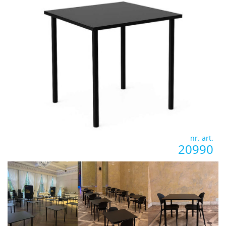
nr. art.
20990