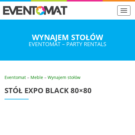
Toggl
navig
WYNAJEM STOŁÓW
EVENTOMAT – PARTY RENTALS
Eventomat
–
Meble
–
Wynajem stołów
STÓŁ EXPO BLACK 80×80