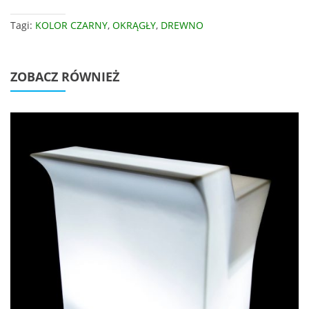
Tagi:
KOLOR CZARNY
,
OKRĄGŁY
,
DREWNO
ZOBACZ RÓWNIEŻ