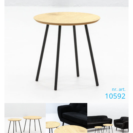
nr. art.
10592