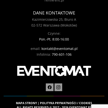
Tent4rent.pl
DANE KONTAKTOWE
Kazimierzowska 25, Biuro A
02-572 Warszawa (Mokotów)
Czynne:
Pon.-Pt. 8:00-16:00
email:
kontakt@eventomat.pl
Infolinia:
790-601-106
MAPA STRONY
|
POLITYKA PRYWATNOŚCI / COOKIES
ALL RIGHTS RESERVED © 2017 - 2026 EVENTOMAT.PL