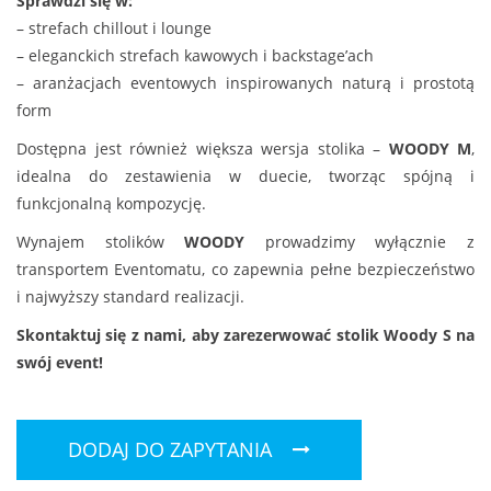
Sprawdzi się w:
– strefach chillout i lounge
– eleganckich strefach kawowych i backstage’ach
– aranżacjach eventowych inspirowanych naturą i prostotą
form
Dostępna jest również większa wersja stolika –
WOODY M
,
idealna do zestawienia w duecie, tworząc spójną i
funkcjonalną kompozycję.
Wynajem stolików
WOODY
prowadzimy wyłącznie z
transportem Eventomatu, co zapewnia pełne bezpieczeństwo
i najwyższy standard realizacji.
Skontaktuj się z nami, aby zarezerwować stolik Woody S na
swój event!
DODAJ DO ZAPYTANIA