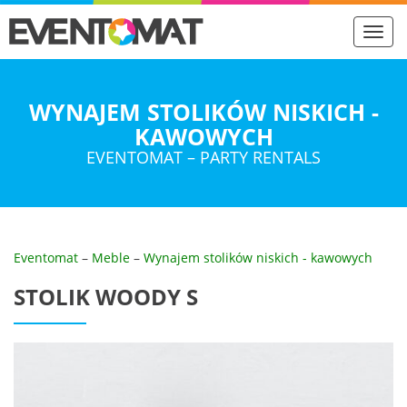
Toggl
navig
WYNAJEM STOLIKÓW NISKICH -
KAWOWYCH
EVENTOMAT – PARTY RENTALS
Eventomat
–
Meble
–
Wynajem stolików niskich - kawowych
STOLIK WOODY S