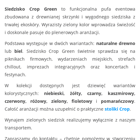
Siedzisko Crop Green
to funkcjonalna pufa eventowa
zbudowana z drewnianej skrzynki i wygodnego siedziska z
trwałej ekoskóry. Wyrazisty zielony kolor wprowadza świeżość
i doskonale pasuje do plenerowych aranżacji.
Podstawa występuje w dwóch wariantach:
naturalne drewno
lub
biel
. Siedzisko Crop Green świetnie sprawdza się na
piknikach firmowych, wydarzeniach miejskich, strefach
chillout, imprezach integracyjnych oraz koncertach i
festynach.
W kolekcji dostępnych jest dziewięć wariantów
kolorystycznych:
niebieski, żółty, czarny, kaszmirowy,
czerwony, różowy, zielony, fioletowy
i
pomarańczowy
.
Całość aranżacji można uzupełnić o praktyczne
stoliki Crop
.
Wynajem zielonych siedzisk realizujemy wyłącznie z naszym
transportem.
Zapraszamy do kontaktu – chętnie pomożemy w stworzeniu