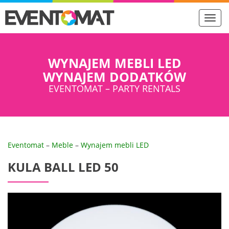
Toggl
navig
WYNAJEM MEBLI LED
WYNAJEM DODATKÓW
EVENTOMAT – PARTY RENTALS
Eventomat
–
Meble
–
Wynajem mebli LED
KULA BALL LED 50