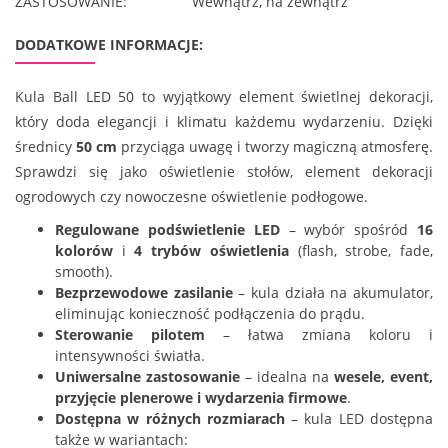
ZASTOSOWANIE:
Wewnątrz, na zewnątrz
DODATKOWE INFORMACJE:
Kula Ball LED 50 to wyjątkowy element świetlnej dekoracji,
który doda elegancji i klimatu każdemu wydarzeniu. Dzięki
średnicy
50 cm
przyciąga uwagę i tworzy magiczną atmosferę.
Sprawdzi się jako oświetlenie stołów, element dekoracji
ogrodowych czy nowoczesne oświetlenie podłogowe.
Regulowane podświetlenie LED
– wybór spośród
16
kolorów
i
4 trybów oświetlenia
(flash, strobe, fade,
smooth).
Bezprzewodowe zasilanie
– kula działa na akumulator,
eliminując konieczność podłączenia do prądu.
Sterowanie pilotem
– łatwa zmiana koloru i
intensywności światła.
Uniwersalne zastosowanie
– idealna na
wesele, event,
przyjęcie plenerowe i wydarzenia firmowe
.
Dostępna w różnych rozmiarach
– kula LED dostępna
także w wariantach: