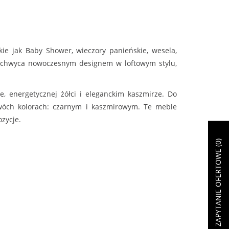
kie jak Baby Shower, wieczory panieńskie, wesela,
 zachwyca nowoczesnym designem w loftowym stylu,
e, energetycznej żółci i eleganckim kaszmirze. Do
wóch kolorach: czarnym i kaszmirowym. Te meble
ozycje.
)
0
ZAPYTANIE OFERTOWE (