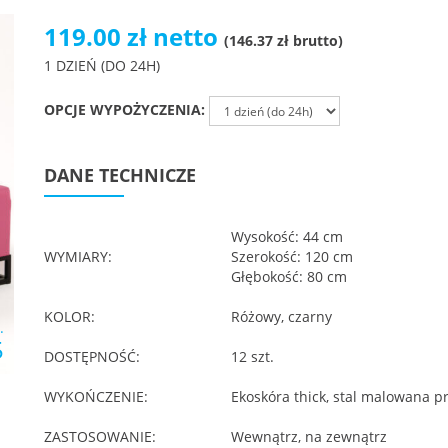
119.00 zł netto
(146.37 zł brutto)
1 DZIEŃ (DO 24H)
OPCJE WYPOŻYCZENIA:
DANE TECHNICZE
Wysokość: 44 cm
WYMIARY:
Szerokość: 120 cm
Głębokość: 80 cm
KOLOR:
Różowy, czarny
.
5
DOSTĘPNOŚĆ:
12 szt.
WYKOŃCZENIE:
Ekoskóra thick, stal malowana 
ZASTOSOWANIE:
Wewnątrz, na zewnątrz