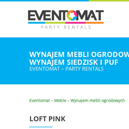
WYNAJEM MEBLI OGRODO
WYNAJEM SIEDZISK I PUF
EVENTOMAT – PARTY RENTALS
Eventomat
–
Meble
–
Wynajem mebli ogrodowych
LOFT PINK