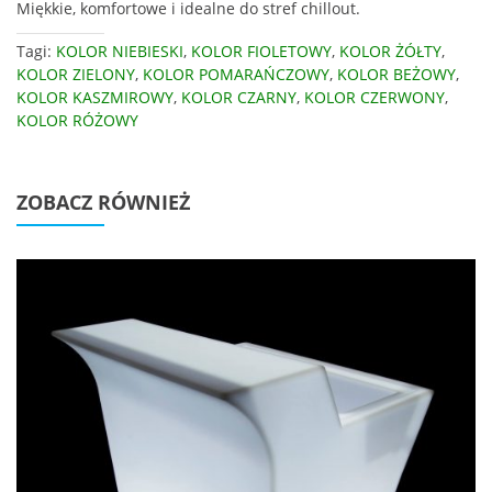
Miękkie, komfortowe i idealne do stref chillout.
Tagi:
KOLOR NIEBIESKI
,
KOLOR FIOLETOWY
,
KOLOR ŻÓŁTY
,
KOLOR ZIELONY
,
KOLOR POMARAŃCZOWY
,
KOLOR BEŻOWY
,
KOLOR KASZMIROWY
,
KOLOR CZARNY
,
KOLOR CZERWONY
,
KOLOR RÓŻOWY
ZOBACZ RÓWNIEŻ