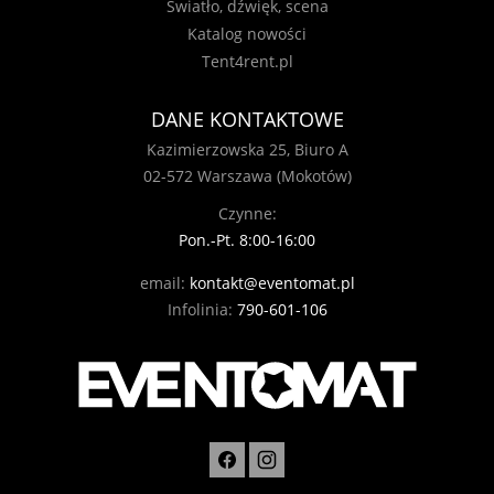
Światło, dźwięk, scena
Katalog nowości
Tent4rent.pl
DANE KONTAKTOWE
Kazimierzowska 25, Biuro A
02-572 Warszawa (Mokotów)
Czynne:
Pon.-Pt. 8:00-16:00
email:
kontakt@eventomat.pl
Infolinia:
790-601-106