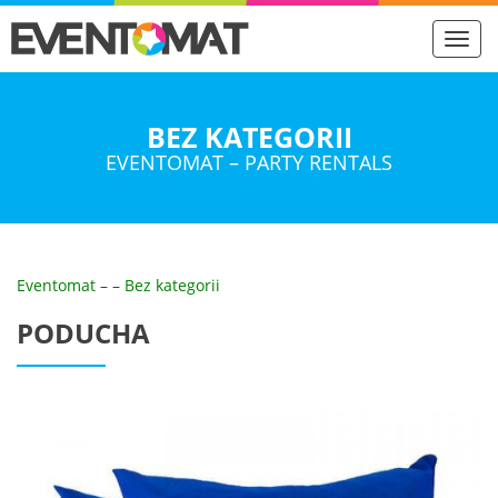
Toggl
navig
BEZ KATEGORII
EVENTOMAT – PARTY RENTALS
Eventomat
–
–
Bez kategorii
PODUCHA