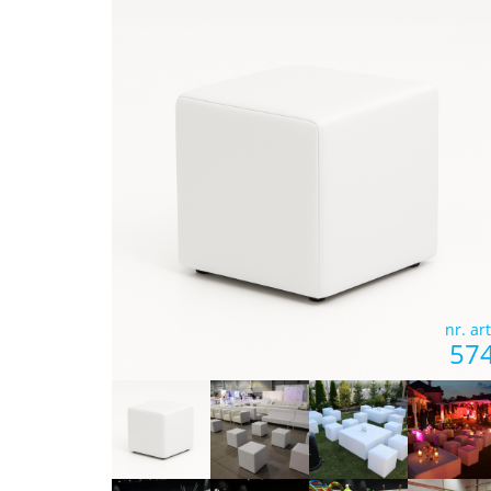
nr. art
57