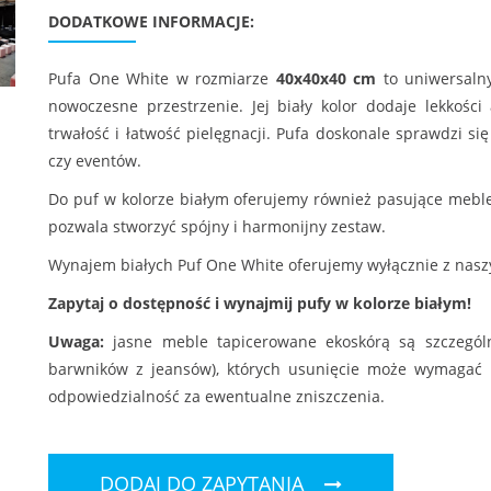
DODATKOWE INFORMACJE:
Pufa One White w rozmiarze
40x40x40 cm
to uniwersalny
nowoczesne przestrzenie. Jej biały kolor dodaje lekkośc
trwałość i łatwość pielęgnacji. Pufa doskonale sprawdzi si
czy eventów.
Do puf w kolorze białym oferujemy również pasujące meble 
pozwala stworzyć spójny i harmonijny zestaw.
Wynajem białych Puf One White oferujemy wyłącznie z nas
Zapytaj o dostępność i wynajmij pufy w kolorze białym!
Uwaga:
jasne meble tapicerowane ekoskórą są szczegól
barwników z jeansów), których usunięcie może wymagać 
odpowiedzialność za ewentualne zniszczenia.
DODAJ DO ZAPYTANIA