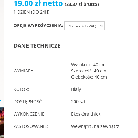
19.00 zł netto
(23.37 zł brutto)
1 DZIEŃ (DO 24H)
OPCJE WYPOŻYCZENIA:
DANE TECHNICZE
Wysokość: 40 cm
WYMIARY:
Szerokość: 40 cm
Głębokość: 40 cm
KOLOR:
Biały
.
4
DOSTĘPNOŚĆ:
200 szt.
WYKOŃCZENIE:
Ekoskóra thick
ZASTOSOWANIE:
Wewnątrz, na zewnątrz