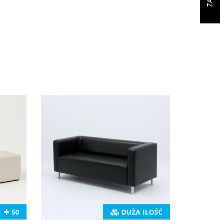
50
DUŻA ILOŚĆ