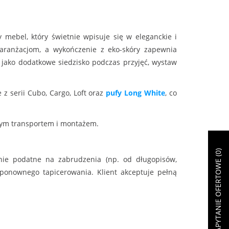
 mebel, który świetnie wpisuje się w eleganckie i
i aranżacjom, a wykończenie z eko-skóry zapewnia
ę jako dodatkowe siedzisko podczas przyjęć, wystaw
z serii Cubo, Cargo, Loft oraz
pufy Long White
, co
zym transportem i montażem.
)
0
ZAPYTANIE OFERTOWE (
nie podatne na zabrudzenia (np. od długopisów,
ponownego tapicerowania. Klient akceptuje pełną