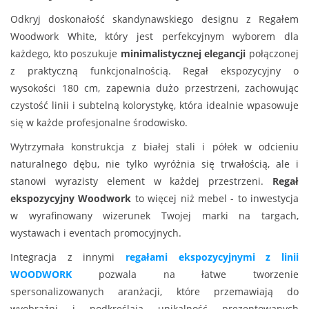
Odkryj doskonałość skandynawskiego designu z Regałem
Woodwork White, który jest perfekcyjnym wyborem dla
każdego, kto poszukuje
minimalistycznej elegancji
połączonej
z praktyczną funkcjonalnością. Regał ekspozycyjny o
wysokości 180 cm, zapewnia dużo przestrzeni, zachowując
czystość linii i subtelną kolorystykę, która idealnie wpasowuje
się w każde profesjonalne środowisko.
Wytrzymała konstrukcja z białej stali i półek w odcieniu
naturalnego dębu, nie tylko wyróżnia się trwałością, ale i
stanowi wyrazisty element w każdej przestrzeni.
Regał
ekspozycyjny Woodwork
to więcej niż mebel - to inwestycja
w wyrafinowany wizerunek Twojej marki na targach,
wystawach i eventach promocyjnych.
Integracja z innymi
regałami ekspozycyjnymi z linii
WOODWORK
pozwala na łatwe tworzenie
spersonalizowanych aranżacji, które przemawiają do
wyobraźni i podkreślają unikalność prezentowanych