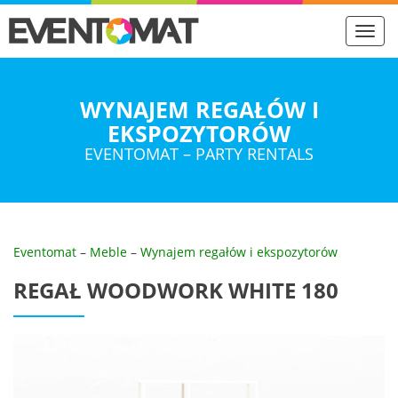
Toggl
navig
WYNAJEM REGAŁÓW I
EKSPOZYTORÓW
EVENTOMAT – PARTY RENTALS
Eventomat
–
Meble
–
Wynajem regałów i ekspozytorów
REGAŁ WOODWORK WHITE 180