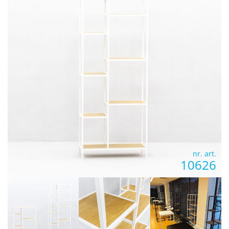
nr. art.
10626