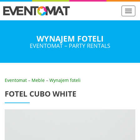
Toggl
navig
WYNAJEM FOTELI
EVENTOMAT – PARTY RENTALS
Eventomat
–
Meble
–
Wynajem foteli
FOTEL CUBO WHITE