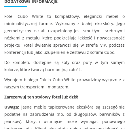
DODATKOWE INFORMACJE:
Fotel Cubo White to kompaktowy, elegancki mebel o
minimalistycznej formie. Wykonany z białej eko-skóry. Jego
geometryczny kształt uzupełniony jest smukłymi, srebrnymi
nóżkami z metalu, które podkreślają lekkość i nowoczesność
projektu. Fotel świetnie sprawdzi się w strefie VIP, podczas
konferencji lub jako uzupełnienie zestawu z sofami Cubo.
Do kompletu dostępne są sofy oraz pufy w tym samym
kolorze, które tworzą harmonijną całość.
Wynajem białego Fotela Cubo White prowadzimy wyłącznie z
naszym transportem i montażem.
Zarezerwuj ten stylowy fotel już dziś!
Uwaga:
jasne meble tapicerowane ekoskórą są szczególnie
podatne na zabrudzenia (np. od długopisów, barwników z
jeansów), których usunięcie może wymagać ponownego
tapicerowania. Klient akceptuje pełną odpowiedzialność za