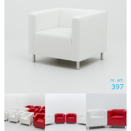
nr. art.
397