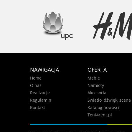
NAWIGACJA
OFERTA
Home
Meble
O nas
Namioty
Realizacje
Akcesoria
Regulamin
Światło, dźwięk, scena
Kontakt
Katalog nowości
Tent4rent.pl