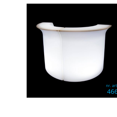
nr. art
46