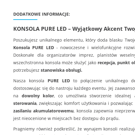
DODATKOWE INFORMACJE:
KONSOLA PURE LED – Wyjątkowy Akcent Two
Poszukujesz unikalnego elementu, który doda blasku Two
Konsola PURE LED
- nowoczesne i wielofunkcyjne rozwią
Doskonałe dla organizatorów imprez, planistów wese
wszechstronna konsola może służyć jako
recepcja, punkt o
potrzebujesz
stanowiska obsługi.
Nasza konsola
PURE LED
to połączenie unikalnego des
dostosowując się do nastroju każdego eventu. Jej zaawan
na
dowolny kolor
, co umożliwia stworzenie idealnej
sterowania
, zwiększając komfort użytkowania i pozwalając
zasilaniu akumulatorowemu
, konsola zapewnia nieprzerw
jest nieocenione w miejscach bez dostępu do prądu.
Pragniemy również podkreślić, że wynajem konsoli realizu