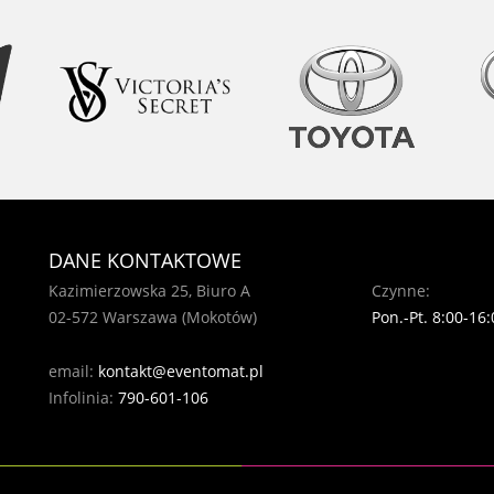
DANE KONTAKTOWE
Kazimierzowska 25, Biuro A
Czynne:
02-572 Warszawa (Mokotów)
Pon.-Pt. 8:00-16:
email:
kontakt@eventomat.pl
Infolinia:
790-601-106