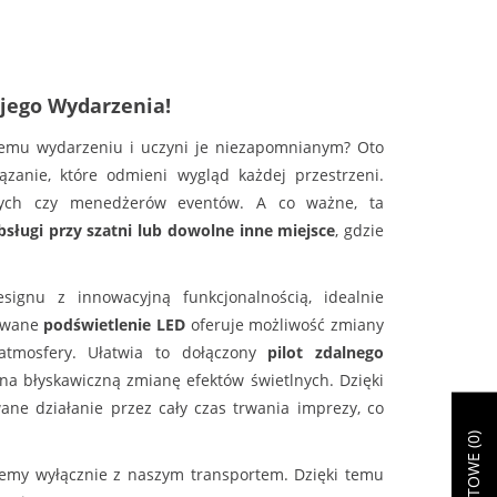
jego Wydarzenia!
jemu wydarzeniu i uczyni je niezapomnianym? Oto
zanie, które odmieni wygląd każdej przestrzeni.
lnych czy menedżerów eventów. A co ważne, ta
bsługi przy szatni lub dowolne inne miejsce
, gdzie
ignu z innowacyjną funkcjonalnością, idealnie
sowane
podświetlenie LED
oferuje możliwość zmiany
 atmosfery. Ułatwia to dołączony
pilot zdalnego
 na błyskawiczną zmianę efektów świetlnych. Dzięki
ane działanie przez cały czas trwania imprezy, co
)
0
jemy wyłącznie z naszym transportem. Dzięki temu