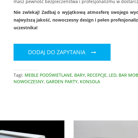
masz pewność bezpieczeństwa i profesjonalizmu w dostarcz
Nie zwlekaj! Zadbaj o wyjątkową atmosferę swojego wy
najwyższą jakość, nowoczesny design i pełen profesjonali
uczestnika!
DODAJ DO ZAPYTANIA
Tagi:
MEBLE PODŚWIETLANE
,
BARY
,
RECEPCJE
,
LED
,
BAR MOB
NOWOCZESNY
,
GARDEN PARTY
,
KONSOLA