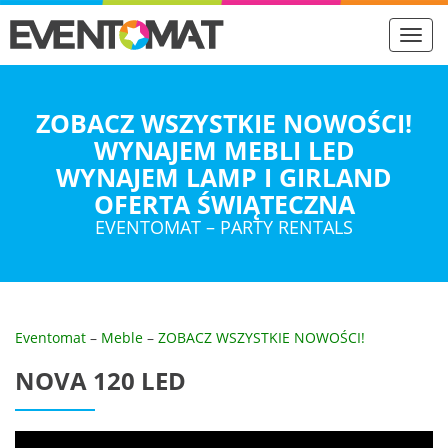
Toggl
navig
ZOBACZ WSZYSTKIE NOWOŚCI!
WYNAJEM MEBLI LED
WYNAJEM LAMP I GIRLAND
OFERTA ŚWIĄTECZNA
EVENTOMAT – PARTY RENTALS
Eventomat
–
Meble
–
ZOBACZ WSZYSTKIE NOWOŚCI!
NOVA 120 LED