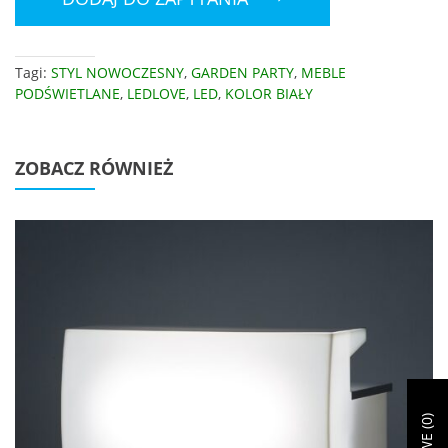
Tagi:
STYL NOWOCZESNY
,
GARDEN PARTY
,
MEBLE
PODŚWIETLANE
,
LEDLOVE
,
LED
,
KOLOR BIAŁY
ZOBACZ RÓWNIEŻ
)
0