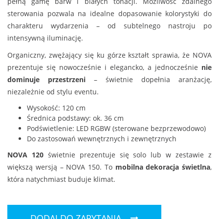
pełną gamę barw i białych tonacji. Możliwość zdalnego
sterowania pozwala na idealne dopasowanie kolorystyki do
charakteru wydarzenia – od subtelnego nastroju po
intensywną iluminację.
Organiczny, zwężający się ku górze kształt sprawia, że NOVA
prezentuje się nowocześnie i elegancko, a jednocześnie
nie
dominuje przestrzeni
– świetnie dopełnia aranżację,
niezależnie od stylu eventu.
Wysokość: 120 cm
Średnica podstawy: ok. 36 cm
Podświetlenie: LED RGBW (sterowane bezprzewodowo)
Do zastosowań wewnętrznych i zewnętrznych
NOVA 120
świetnie prezentuje się solo lub w zestawie z
większą wersją – NOVA 150. To
mobilna dekoracja świetlna
,
która natychmiast buduje klimat.
DODAJ DO ZAPYTANIA