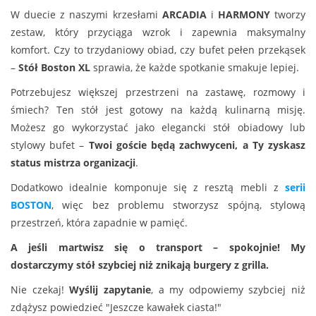
W duecie z naszymi krzesłami
ARCADIA
i
HARMONY
tworzy
zestaw, który przyciąga wzrok i zapewnia maksymalny
komfort. Czy to trzydaniowy obiad, czy bufet pełen przekąsek
–
Stół Boston XL
sprawia, że każde spotkanie smakuje lepiej.
Potrzebujesz większej przestrzeni na zastawę, rozmowy i
śmiech? Ten stół jest gotowy na każdą kulinarną misję.
Możesz go wykorzystać jako elegancki stół obiadowy lub
stylowy bufet –
Twoi goście będą zachwyceni, a Ty zyskasz
status mistrza organizacji
.
Dodatkowo idealnie komponuje się z resztą mebli z
serii
BOSTON
, więc bez problemu stworzysz spójną, stylową
przestrzeń, która zapadnie w pamięć.
A jeśli martwisz się o transport – spokojnie! My
dostarczymy stół szybciej niż znikają burgery z grilla.
Nie czekaj!
Wyślij zapytanie
, a my odpowiemy szybciej niż
zdążysz powiedzieć "Jeszcze kawałek ciasta!"