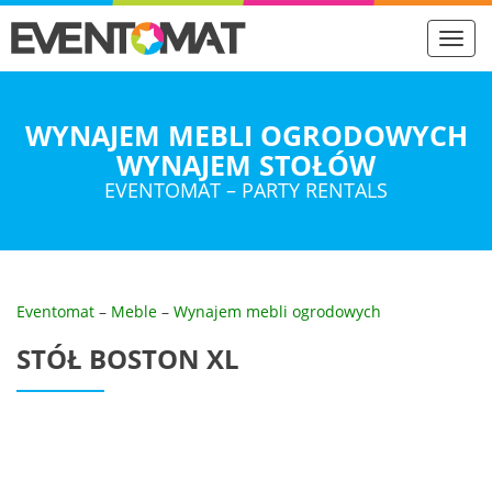
Toggl
navig
WYNAJEM MEBLI OGRODOWYCH
WYNAJEM STOŁÓW
EVENTOMAT – PARTY RENTALS
Eventomat
–
Meble
–
Wynajem mebli ogrodowych
STÓŁ BOSTON XL