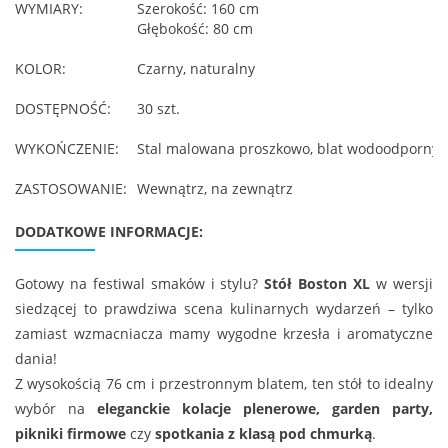
WYMIARY:
Szerokość: 160 cm
Głębokość: 80 cm
KOLOR:
Czarny, naturalny
DOSTĘPNOŚĆ:
30 szt.
WYKOŃCZENIE:
Stal malowana proszkowo, blat wodoodporny ze
ZASTOSOWANIE:
Wewnątrz, na zewnątrz
DODATKOWE INFORMACJE:
Gotowy na festiwal smaków i stylu?
Stół Boston XL
w wersji
siedzącej to prawdziwa scena kulinarnych wydarzeń – tylko
zamiast wzmacniacza mamy wygodne krzesła i aromatyczne
dania!
Z wysokością 76 cm i przestronnym blatem, ten stół to idealny
wybór na
eleganckie kolacje plenerowe, garden party,
pikniki firmowe
czy
spotkania z klasą pod chmurką
.